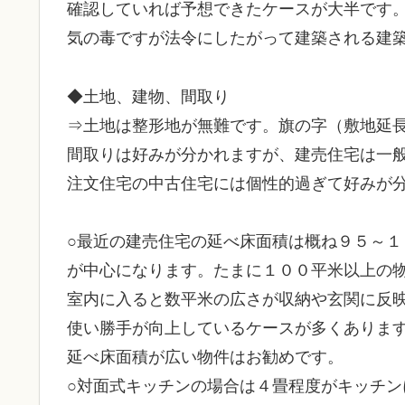
確認していれば予想できたケースが大半です
気の毒ですが法令にしたがって建築される建
◆土地、建物、間取り
⇒土地は整形地が無難です。旗の字（敷地延
間取りは好みが分かれますが、建売住宅は一
注文住宅の中古住宅には個性的過ぎて好みが
○最近の建売住宅の延べ床面積は概ね９５～１
が中心になります。たまに１００平米以上の
室内に入ると数平米の広さが収納や玄関に反
使い勝手が向上しているケースが多くありま
延べ床面積が広い物件はお勧めです。
○対面式キッチンの場合は４畳程度がキッチン