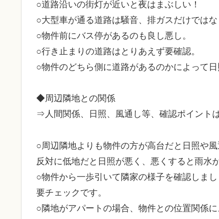
○道路沿いの街灯が近いと夜はまぶしい！
○大型車が通る道路は騒音、排ガスだけではな
○物件前にバス停があるのも良し悪し。
○行き止まりの道路はとりあえず要確認。
○物件のどちら側に道路があるのかによって日
◆周辺隣地との関係
⇒人間関係、日照、風通し等、確認ポイント
○周辺隣地よりも物件の方が高台だと日照や風
反対に低地だと日照が悪く、悪くすると雨水
○物件から一歩引いて隣家の様子を確認しま
要チェックです。
○隣地がアパートの場合、物件との位置関係