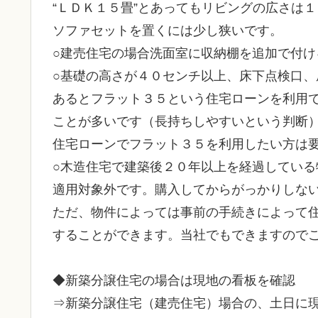
“ＬＤＫ１５畳”とあってもリビングの広さは
ソファセットを置くには少し狭いです。
○建売住宅の場合洗面室に収納棚を追加で付け
○基礎の高さが４０センチ以上、床下点検口、
あるとフラット３５という住宅ローンを利用
ことが多いです（長持ちしやすいという判断
住宅ローンでフラット３５を利用したい方は
○木造住宅で建築後２０年以上を経過している
適用対象外です。購入してからがっかりしな
ただ、物件によっては事前の手続きによって
することができます。当社でもできますので
◆新築分譲住宅の場合は現地の看板を確認
⇒新築分譲住宅（建売住宅）場合の、土日に