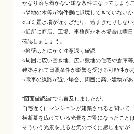
かなり落ち着かない嫌な条件になってしまう
○隣地の木等が物件側に越境してきていないか
○ゴミ置き場が近すぎたり、遠すぎたりしない
○近所に商店、工場、事務所がある場合は曜
確認しましょう。
○擁壁はとにかく注意深く確認。
○周囲に広い空き地、広い敷地の住宅や倉庫
建築されて日照条件が影響を受ける可能性が
○電車の線路が近い場合、周囲に高い建物が
“図面確認編”でも言及しましたが、
自宅近くにマンションが建築されると聞いて
横断幕を広げている光景をご覧になったこと
そういう光景を見ると気のづくに感じますが