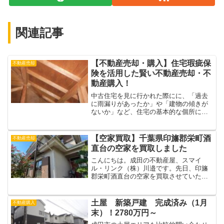
関連記事
【不動産売却・購入】住宅瑕疵保
不動産売却
険を活用した賢い不動産売却・不
動産購入！
中古住宅を見に行かれた際にに、「過去
に雨漏りがあったか」や「建物の傾きが
ないか」など、住宅の基本的な個所につ
いて心配になったことはありませんか？
そういった要望に加え、最近、ホームイ
ンスペクションといって、物件購入前
【空家買取】千葉県印旛郡栄町酒
不動産売却
に、第３者機関に住宅診断を...
直台の空家を買取しました
こんにちは。成田の不動産屋、スマイ
ル・リンク（株）川邉です。先日、印旛
郡栄町酒直台の空家を買取させていただ
きました。半年ほど前から都内の税理士
さんからご相談を受けていた物件でこの
物件を相続された方からの依頼により仲
土屋 新築戸建 完成済み（1月
不動産購入
介による売却や買取ができる...
末）！2780万円～