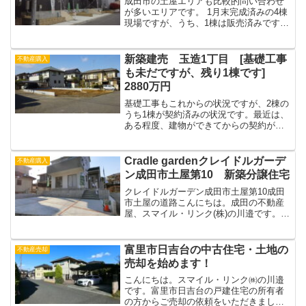
成田市の土屋エリアも比較的問い合わせ
が多いエリアです。 1月末完成済みの4棟
現場ですが、うち、1棟は販売済みですの
で、3棟残っています。 場所的には、成
田市土屋1831付近です。 施工は、飯田グ
ループのアーネストワンです。 西側接道
新築建売 玉造1丁目 [基礎工事
不動産購入
が2棟、...
も未だですが、残り1棟です]
2880万円
基礎工事もこれからの状況ですが、2棟の
うち1棟が契約済みの状況です。最近は、
ある程度、建物ができてからの契約が多
いのですが、基礎工事も未だの状況で1棟
が決まってしまいました。（完成は、7月
末予定）売却済みのほうは、南東の角地
Cradle gardenクレイドルガーデ
不動産購入
で、平坦地という...
ン成田市土屋第10 新築分譲住宅
クレイドルガーデン成田市土屋第10成田
市土屋の道路こんにちは。成田の不動産
屋、スマイル・リンク(株)の川邉です。成
田市土屋の新築戸建ての見学を通じて不
動産購入時のチェックポイントを確認！
今回はCradle gardenクレイドルガーデ
富里市日吉台の中古住宅・土地の
不動産売却
ン成田...
売却を始めます！
こんにちは。スマイル・リンク㈱の川邉
です。富里市日吉台の戸建住宅の所有者
の方からご売却の依頼をいただきまし