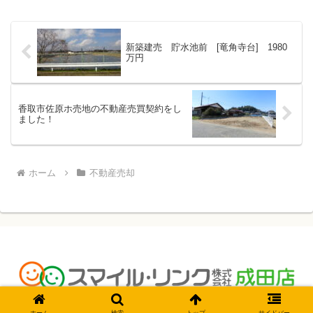
ていただきました！ 実...
新築建売 貯水池前 [竜角寺台] 1980
万円
香取市佐原ホ売地の不動産売買契約をし
ました！
ホーム
不動産売却
© 2016 成田の不動産屋、スマイル・リンク(株)のブログ.