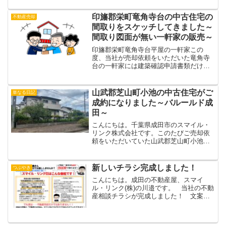
から4か月弱でご成約になりました。 誠
にありがとうございますm(__)m今回の物
印旛郡栄町竜角寺台の中古住宅の
不動産売却
件は香取市と言...
間取りをスケッチしてきました～
間取り図面が無い一軒家の販売～
印旛郡栄町竜角寺台平屋の一軒家この
度、当社が売却依頼をいただいた竜角寺
台の一軒家には建築確認申請書類だけで
なく、簡単な間取り図もありませんでし
た。そうなると、現地で間取り図をスケ
ッチするしかありません。。 こんにち
山武郡芝山町小池の中古住宅がご
単なる日記
は。成田の不動産屋、スマイ...
成約になりました～バルールド成
田～
こんにちは。千葉県成田市のスマイル・
リンク株式会社です。このたびご売却依
頼をいただいていた山武郡芝山町小池の
中古住宅が成約になりました。ご売却を
任せてくださった売主様、ご購入いただ
いた買主様、ありがとうございました！
新しいチラシ完成しました！
つぶやき
今回の物件はバルールド成...
こんにちは。成田の不動産屋、スマイ
ル・リンク(株)の川邉です。 当社の不動
産相談チラシが完成しました！ 文案と
レイアウトは私が作成したのですが、そ
れを外部のプロの方に整えていただき、
実物よりも可愛すぎる似顔絵を描き加え