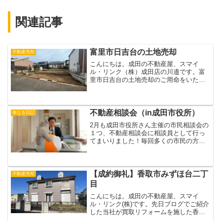
関連記事
富里市日吉台の土地売却
不動産売却
こんにちは。成田の不動産屋、スマイ
ル・リンク（株）成田店の川邉です。富
里市日吉台の土地売却のご用命をいただ
いていたのですが、このたび、無事にお
引き渡しをすることができました。今
回、売却をお任せ頂いた富里市日吉台の
土地は数年前に当社が売却をし...
不動産相談会（in成田市役所）
単なる日記
2月も成田市役所さん主催の市民相談会の
１つ、不動産相談会に相談員として行っ
てまいりました！毎回多くの市民の方が
相談にいらしてくれますが、ご相談に対
して解決策をアドバイスすることができ
ると、相談者の方の顔色がぱっと明るく
なるのがはっきりと分か...
【成約御礼】香取市みずほ台二丁
不動産売却
目
こんにちは。成田の不動産屋、スマイ
ル・リンク(株)です。先日ブログでご紹介
した当社が買取リフォームを施した香取
市みずほ台の中古住宅ですが、販売開始