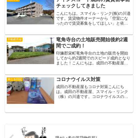
をしたものだろうか、、と考え...
チェックしてきました
こんにちは。スマイル・リンク(株)の川邉
です。賃貸物件オーナーから「空室にな
ったので賃貸募集をしてほしい」と依頼
を受けたので物件室内をチェックしてき
ました。【賃貸オーナーの自主管理物件
のサポート】この物件のオーナーは他に
竜角寺台の土地販売開始後約2週
不動産売却
も賃貸物件を所有して...
間でご成約！
印旛郡栄町竜角寺台の土地の販売を開始
してから約2週間でのスピード成約となり
ました！こんにちは。成田の不動産屋、
スマイル・リンク（株）の川邉です。ず
っと空き地のままで土地を所有していた
方から竜角寺台1丁目の土地の売却依頼を
コロナウイルス対策
単なる日記
受けて販売開始しまし...
成田の不動産屋もコロナ対策こんにち
は。成田の不動産屋、スマイル・リンク
（株）の川邉です。コロナウイルスの感
染者数が一気に増加して大変なことにな
ってきましたね。成田の町からは外国人
観光客の姿もほとんど消え去ってしまい
ました。不動産取引にも先々...
障がい者の賃貸物件探し