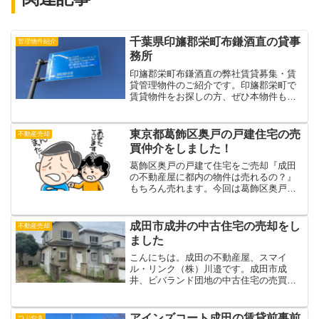
千葉県印旛郡栄町布鎌酒直の貸事
管理物件紹介
務所
印旛郡栄町布鎌酒直の弊社賃貸募集・賃
貸管理物件のご紹介です。印旛郡栄町で
賃貸物件をお探しの方、ぜひ本物件もご
検討ください！！栄町消防本部のお向か
いです。国道356号線沿い。こんにちは。
スマイル・リンク(株)の川邉です。栄町布
東京都葛飾区奥戸の戸建住宅の売
不動産売却
鎌酒直で貸事務所...
買仲介をしました！
葛飾区奥戸の戸建て住宅をご売却『成田
の不動産屋に都内の物件は売れるの？』
もちろん売れます。今回は葛飾区奥戸の
戸建て住宅の売買仲介を致しました。こ
んにちは。成田の不動産屋、スマイル・
リンク（株）の川邉です。香取市にお住
成田市成井の中古住宅の売却をし
不動産売却
まいのお客様のご親族が所...
ました
こんにちは。成田の不動産屋、スマイ
ル・リンク（株）川邉です。成田市成
井、ビバランド団地の中古住宅の売買を
しました。今回は買取りではなく不動産
売買仲介です。売主様が遠方にお住いの
方でしたのでどこの不動産屋に売却相談
アインズコート成田の賃貸前事前
つぶやき