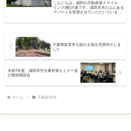
こんにちは。成田の不動産屋スマイル・
リンク(株)川邉です。成田市水の上にある
アパートを管理させていただいていまし
て入居者様の退去後に現況回復リフォー
ムを実施しました。賃貸物件の現況回復
に関しては物件オーナーも不動産屋も皆
さん頭を悩ましている...
千葉県富里市七栄の土地を売買仲介しま
した
令和7年度 成田市空き家対策セミナー及
び個別相談会
ホーム
不動産売却