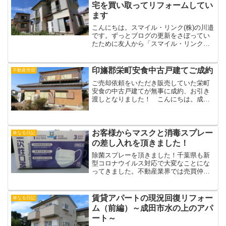
態になってくると所有者単...
宅を買い取ってリフォームしてい
ます
こんにちは。スマイル・リンク(株)の川邉
です。ずっとブログの更新をさぼってい
たために友人から「スマイル・リンクは
潰れたのか！？」とメールをもらってし
まいました。もちろん、潰れていません
よ。さて、今回は弊社で買い取りをさせ
印旛郡栄町安食中古戸建てご成約
不動産売却
ていただいた八街市朝...
ご売却依頼をいただき販売していた栄町
安食の中古戸建てが無事に成約、お引き
渡しとなりました！ こんにちは。成田
の不動産屋、スマイル・リンク（株）の
川邉です。栄町安食の田中団地内にある
中古戸建て 不動産売買が完了した物件
は安食の田中団地内にあ...
お客様からマスクと消毒スプレー
単なる日記
の差し入れを頂きました！
除菌スプレーを頂きました！千葉県も新
型コロナウイルス対応で大変なことにな
ってきました。不動産業界では売買仲介
中心の大手さんが長期休業に入っていま
す。しかし、地元の賃貸物件の管理をし
ている街の不動産屋は休むわけにも参り
賃貸アパートの現況回復リフォー
単なる日記
ません。そんな最中にお客...
ム（前編）～成田市水の上のアパ
ート～