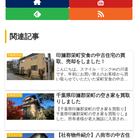
関連記事
印旛郡栄町安食の中古住宅の買
不動産売却
取、売却をしました！
こんにちは。スマイル・リンク㈱の川邉
です。年初にお買い替えのお客様から買
い取らせていただいた栄町安食の中古一
戸建てを無事に一般のお客様に販売させ
ていただくことができました。《栄町安
食の中古住宅を売却する場合はどこにど
千葉県印旛郡栄町の空き家を買取
不動産売却
のような広告を展開すべき...
りしました
【千葉県印旛郡栄町の空き家を買取り】
千葉県印旛郡栄町の空き家を買取りしま
した。所有者様が老人施設に入居されて
いるため、家庭裁判所が選任した福祉団
体が代理人となって当社に依頼されてき
た事例です。ご高齢になって要介護の状
【社有物件紹介】八街市の中古住
リフォーム