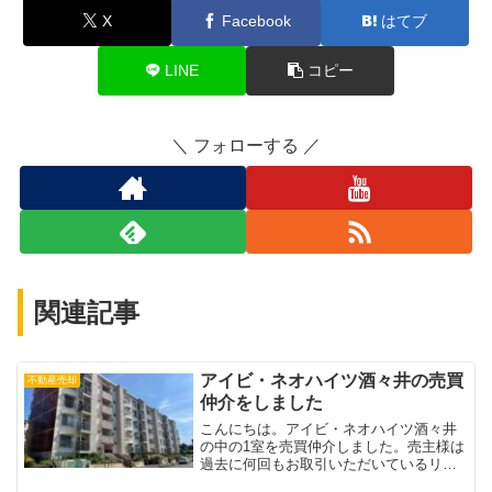
X
Facebook
はてブ
LINE
コピー
フォローする
関連記事
アイビ・ネオハイツ酒々井の売買
不動産売却
仲介をしました
こんにちは。アイビ・ネオハイツ酒々井
の中の1室を売買仲介しました。売主様は
過去に何回もお取引いただいているリピ
ーターさん、買主様はこの度初めてお取