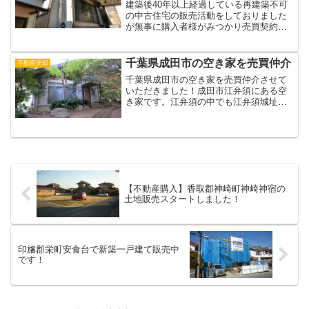
建築後40年以上経過している再建築不可
の中古住宅の販売活動をしておりました
が無事に購入者様がみつかり売買契約手
続き完了、来週お引渡しとなりました！
こんにちは。成田の不動産屋、スマイ
ル・リンク（株）の川邉です。2カ月くら
千葉県成田市の空き家を売買仲介
不動産売却
い前にこのブログでも成...
千葉県成田市の空き家を売買仲介させて
いただきました！成田市江弁須にある空
き家です。江弁須の中でも江弁須城址に
近い場所にある物件でありまして、周囲
は林が広がっているため別荘地に来たよ
うな雰囲気の場所です。成田市にもまだ
まだ空き家はたくさんあり...
【不動産購入】香取郡神崎町神崎神宿の
土地販売スタートしました！
印旛郡栄町安食台で新築一戸建て販売中
です！