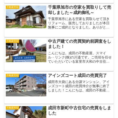
引させていただくお客様です。アイビ・
ネオハイツ酒々井は千葉県印旛郡酒々井
千葉県旭市の空家を買取りして売
不動産売却
町東酒々井6丁目にある...
却しました～成約御礼～
千葉県旭市にある空家を買取らせて頂き
リフォーム、販売しておりましたが本日
無事にご成約となりました。ありがとう
ございました。買取りさせて頂いたとき
は物件内に家財道具やゴミその他残置物
が大量に残されていたのでこれらを全て
中古戸建ての売買契約前調査をし
不動産売却
撤去、400坪ある敷地の...
ました！
こんにちは。成田の不動産屋、スマイ
ル・リンク(株)の川邉です。ご売却を任せ
ていただいている富里市大和の中古住宅
が無事にご成約となりましたので、その
売買契約前に改めて物件調査をしてきま
した。不動産を売買する前には必ず物件
アインズコート成田の売買完了
不動産売却
の現地＋役所調査を！不...
成田市大袋にある分譲マンション、アイ
ンズコート成田の売買仲介が無事に終了
しました！こんにちは。成田の不動産
屋、スマイル・リンク（株）の田畠で
す。このたび無事にアインズコート成田
の売買仲介が完了しました。アインズコ
ート成田は成田市大袋にある分...
成田市新町中古住宅の売買をしま
不動産売却
した