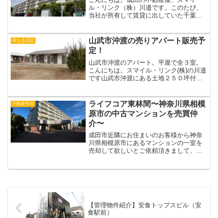
ル・リンク（株）川邉です。このたび、
当社が所有して賃貸に出していた千葉県
富里市日吉台にあるサニーパークハイツ
成田という分譲マンションの1室を売買し
ました。入居者様がお住いになったまま
山武市沖渡の売りアパート販売予
単なる日記
での売却でありましていわ...
定！
山武市沖渡のアパート。平屋で全３室。
こんにちは。スマイル・リンク(株)の川邉
です山武市沖渡にある土地２５０坪付き
のアパート＋事務所の売却依頼を頂きま
した！この物件の売主様は以前他の地域
の物件の売却も当社にご依頼いただいた
ライフコア東林間〜神奈川県相模
不動産売却
売主様です。こうして...
原市の中古マンションを売買仲
介〜
成田市近隣にお住まいのお客様から神奈
川県相模原市にあるマンションの一室を
売却して欲しいとご依頼頂きまして、こ
の度無事に売却・成約することが出来ま
した。このご契約が令和6年最後の売買仲
介契約となりました。思えば今年後半は
世田谷区のマンション、...
【管理物件紹介】安食トップスビル（安
食駅前）