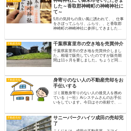
神崎神社にて御朱印をいただきま
した～香取郡神崎町の神崎神社に
て～
5月の気持ちの良い風に誘われて、、仕事
をさぼってふらり、ふらり、、と香取郡
神崎町の神崎神社に参拝してきました。
そしてついに初御朱印をいただいてしま
いました！神崎神社の御朱印とはこれで
す！！神崎神社の御朱印（千葉県香取郡
千葉県富里市の空き地を売買仲介
不動産売却
神崎町神崎本宿1944...
千葉県富里市の空き地を売買仲介しまし
た。相場で販売していたのですが販売期
間は11ヶ月を要しました。ちょうど同時
期にこの土地を含めて千葉県富里市の同
じ分譲地内にあるほぼ同じ広さ、同条件
の土地3物件を売り出ししたのですが1番
早く売れた物件が販売...
身寄りのない人の不動産売却をお
不動産売却
手伝いする
ゴミ屋敷身寄りのない人の後見人を務め
ている（一社）Aiシステムさんのお手伝
いをしています。今日はその依頼で、健
康を害して入院しているお年寄りのご自
宅の売却手配のために千葉市まで行って
きましたが、驚きのゴミ屋敷でした。。
サニーパークハイツ成田の売却完
不動産売却
こんにちは。成田の不動...
了
こんにちは。成田の不動産屋、スマイ