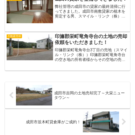
弊社管理の成田市の貸家の最終清掃に行
ってきました。成田市南敷貸家の植木を
剪定する男、スマイル・リンク（株）阿
部成田市の貸家の入居者様が無事に決ま
りました！ハウスクリーニングはプロの
業者さんにお任せしましたが、クリーニ
ング後に畳の搬入が入って...
印旛郡栄町竜角寺台の土地の売却
不動産売却
依頼をいただきました！
印旛郡栄町竜角寺台3丁目の売地（スマイ
ル・リンク（株））印旛郡栄町竜角寺台
の空き地の所有者様からその空地の売却
依頼をいただきました。竜角寺台の団地
の際に位置するため眼下に素晴らしい田
園風景が一望できます！こんにちは。成
田の不動産屋、スマイル...
成田市吉岡の土地売却完了～大栄ニュー
タウン～
成田市並木町貸倉庫がご成約！