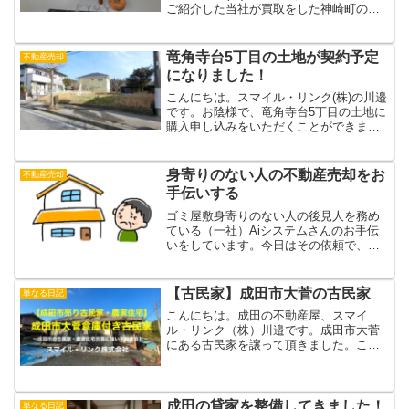
ご紹介した当社が買取をした神崎町の中
古住宅ですが、わずか半月でご成約にな
りました。誠にありがとうございます
m(__)m今回の物件は神崎町郡の住宅地か
竜角寺台5丁目の土地が契約予定
不動産売却
ら少し外れた場所に...
になりました！
こんにちは。スマイル・リンク(株)の川邉
です。お陰様で、竜角寺台5丁目の土地に
購入申し込みをいただくことができまし
た。ちなみに、この竜角寺台５丁目の某
ブロックは全部で14区画くらいあります
が、今回の土地を含めて全5区画をこの数
身寄りのない人の不動産売却をお
不動産売却
年の間に仲介さ...
手伝いする
ゴミ屋敷身寄りのない人の後見人を務め
ている（一社）Aiシステムさんのお手伝
いをしています。今日はその依頼で、健
康を害して入院しているお年寄りのご自
宅の売却手配のために千葉市まで行って
きましたが、驚きのゴミ屋敷でした。。
【古民家】成田市大菅の古民家
単なる日記
こんにちは。成田の不動...
こんにちは。成田の不動産屋、スマイ
ル・リンク（株）川邉です。成田市大菅
にある古民家を譲って頂きました。これ
から物件内外をリフォームしてまいりま
す。昨日は当社スタッフ2名とリフォーム
の職人さんとで現地にて打ち合わせ。キ
ッチンをどこに設置するの...
成田の貸家を整備してきました！
単なる日記