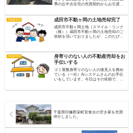
季の丘中古住宅の売買契約からお引渡し
まで無事に完了致しました。始め売主様
は、賃貸管理物件オーナーとしてご依頼
をしてくださいました。賃貸にするつも
成田市不動ヶ岡の土地売却完了
不動産売却
りでお手入れをしていただ...
成田市不動ヶ岡土地（スマイル・リンク
（株））成田市不動ヶ岡の土地売却のご
依頼を頂いておりましたが、このたび無
事にお引渡し完了しました！こんにち
は。成田の不動産屋、スマイル・リンク
（株）の川邉ですこのたび、売却依頼を
いただいていた成田市不動ヶ...
身寄りのない人の不動産売却をお
不動産売却
手伝いする
ゴミ屋敷身寄りのない人の後見人を務め
ている（一社）Aiシステムさんのお手伝
いをしています。今日はその依頼で、健
康を害して入院しているお年寄りのご自
宅の売却手配のために千葉市まで行って
きましたが、驚きのゴミ屋敷でした。。
こんにちは。成田の不動...
千葉県印旛郡栄町安食台の空き家を売買
仲介しました。