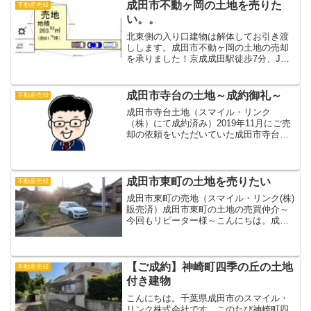
成田市不動ヶ岡の土地を売りた
不動産売却
い。。
北東側の入り口建物は解体してお引き渡
しします。成田市不動ヶ岡の土地の売却
を承りました！京成成田駅徒歩7分、JR
成田駅徒歩10分の駅近の売地です。こん
にちは。成田の不動産屋、スマイル・リ
ンク（株）の川邉です。 今夜の夜中か
成田市寺台の土地～成約御礼～
不動産売却
ら明日にかけて台風が...
成田市寺台土地（スマイル・リンク
（株）にて成約済み）2019年11月にご売
却の依頼をいただいていた成田市寺台の
土地ですが、お陰様で2カ月弱でご成約と
なりました！こんにちは。成田の不動産
屋、スマイル・リンク（株）の川邉で
す。2019年12月7...
成田市東町の土地を売りたい
不動産売却
成田市東町の売地（スマイル・リンク(株)
販売済）成田市東町の土地の売買仲介～
今回もリピーター様～こんにちは。成田
の不動産屋、スマイル・リンク(株)の川邉
です。 今日は成田市東町の土地を売買仲
介しました。 今回の取引も、売主様もリ
ピーター様、...
【ご成約】神崎町四季の丘の土地
不動産売却
付き建物
こんにちは。千葉県成田市のスマイル・
リンク株式会社です。このたび神崎町四