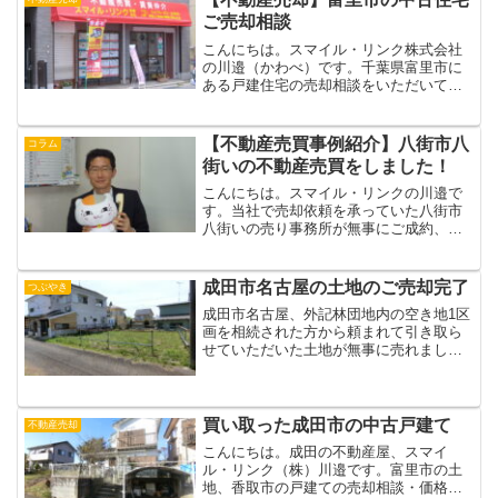
外の土地や中古住宅を販売す...
ご売却相談
こんにちは。スマイル・リンク株式会社
の川邉（かわべ）です。千葉県富里市に
ある戸建住宅の売却相談をいただいてい
るのですが、不動産業者に初めて不動産
の売却や賃貸等の相談のために電話をか
けるという方たちの多くが同じようなご
【不動産売買事例紹介】八街市八
コラム
不安やご心配をお持ちだと...
街いの不動産売買をしました！
こんにちは。スマイル・リンクの川邉で
す。当社で売却依頼を承っていた八街市
八街いの売り事務所が無事にご成約、お
引渡しとなりました。地元八街市内で熱
心に事業展開されている会社さんに購入
していただくことができ、良い買主様に
成田市名古屋の土地のご売却完了
つぶやき
売却していただいたと売主...
成田市名古屋、外記林団地内の空き地1区
画を相続された方から頼まれて引き取ら
せていただいた土地が無事に売れまし
た。売却完了まで5カ月間でした。こんに
ちは。成田の不動産屋、スマイル・リン
ク（株）の川邉です。田舎の土地（更
地）は売却が難しい成田市...
買い取った成田市の中古戸建て
不動産売却
こんにちは。成田の不動産屋、スマイ
ル・リンク（株）川邉です。富里市の土
地、香取市の戸建ての売却相談・価格査