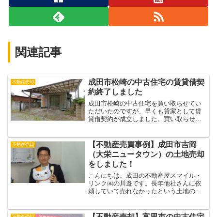
関連記事
成田市松崎の中古住宅の賃貸借契
不動産売却
約終了しました
成田市松崎の中古住宅を買い取らせてい
ただいたのですが、早くも貸家として賃
貸借契約が成立しました。買い取らせて
いただいてから約1か月半のスピード決着
でした！こんにちは。成田の不動産屋、
スマイル・リンク（株）の川邉です。成
【不動産売買事例】成田市吉岡
不動産売却
田市松崎という市街化調...
（大栄ニュータウン）の土地売却
をしました！
こんにちは。成田の不動産屋スマイル・
リンク㈱の川邉です。長年他社さんに依
頼していて売れなかったという土地の売
却をご依頼いただいてから３ヶ月で販売
することができました！成田市、富里
市、神崎町、印旛郡栄町、多古町、、郊
【不動産売却】富里市の中古住宅
不動産売却